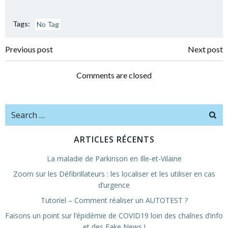
Tags:
No Tag
Navigation
Navigation
Previous post
Next post
de
de
Comments are closed
l’article
l’article
Search
for:
ARTICLES RÉCENTS
La maladie de Parkinson en Ille-et-Vilaine
Zoom sur les Défibrillateurs : les localiser et les utiliser en cas
d’urgence
Tutoriel – Comment réaliser un AUTOTEST ?
Faisons un point sur l’épidémie de COVID19 loin des chaînes d’info
et des Fake News !